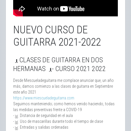
NUEVO CURSO DE
GUITARRA 2021-2022
CLASES DE GUITARRA EN DOS
HERMANAS
- CURSO 2021 2022
Desde Miescueladeguitarra me complace anunciar que, un año
más, damos comienzo a las clases de guitarra en Septiembre
este año 2021
https://www.miescueladeguitarra.com
Seguimos manteniendo; como hemos venido haciendo, todas
las medidas preventivas frente a COVID-19
-
Distancia de seguridad en el aula
-
Uso de mascarillas durante todo el tiempo de clase
-
Entradas y salidas ordenadas