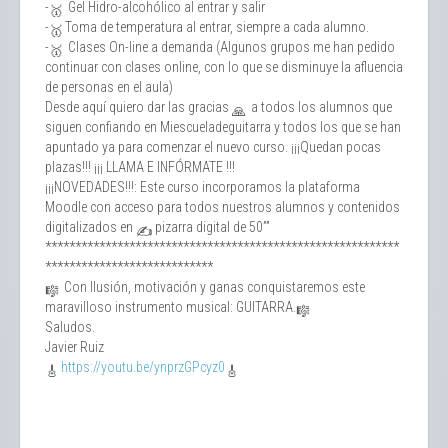
-
Gel Hidro-alcohólico al entrar y salir
-
Toma de temperatura al entrar, siempre a cada alumno.
-
Clases On-line a demanda (Algunos grupos me han pedido
continuar con clases online, con lo que se disminuye la afluencia
de personas en el aula)
Desde aquí quiero dar las gracias
a todos los alumnos que
siguen confiando en Miescueladeguitarra y todos los que se han
apuntado ya para comenzar el nuevo curso. ¡¡¡Quedan pocas
plazas!!! ¡¡¡ LLAMA E INFÓRMATE !!!
¡¡¡NOVEDADES!!!: Este curso incorporamos la plataforma
Moodle con acceso para todos nuestros alumnos y contenidos
digitalizados en
pizarra digital de 50””
***********************************************************
****************************
Con Ilusión, motivación y ganas conquistaremos este
maravilloso instrumento musical: GUITARRA.
Saludos.
Javier Ruiz
https://youtu.be/ynprzGPcyz0